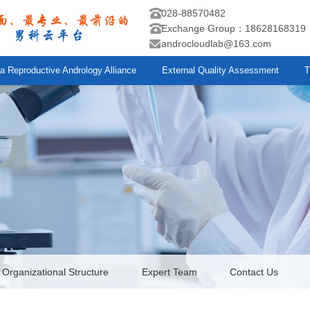
028-88570482
Exchange Group：18628168
androcloudlab@163.com
a Reproductive Andrology Alliance
External Quality Assessment
T
Organizational Structure
Expert Team
Contact Us