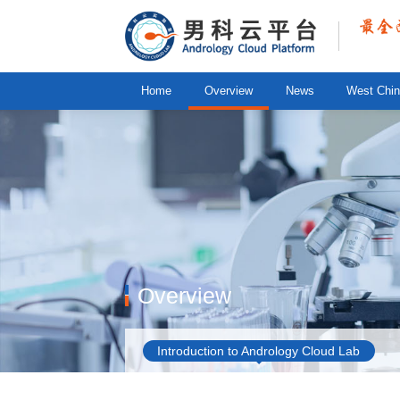
Home
Overview
News
West Chin
Overview
Introduction to Andrology Cloud Lab