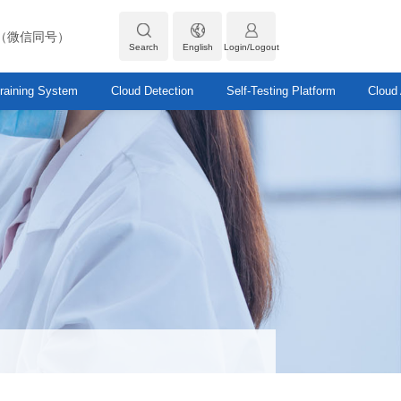
319（微信同号）
Search
English
Login/Logout
raining System
Cloud Detection
Self-Testing Platform
Cloud