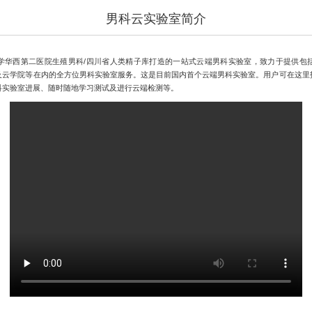
男科云实验室简介
学华西第二医院生殖男科/四川省人类精子库打造的一站式云端男科实验室，致力于提供包
及云学院等在内的全方位男科实验室服务。这是目前国内首个云端男科实验室。用户可在这里
科实验室进展、随时随地学习测试及进行云端检测等。