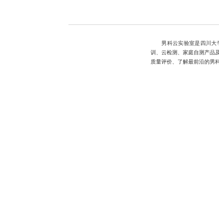
男科云实验室是四川大
训、云检测、家庭自测产品
质量评价、了解最前沿的男